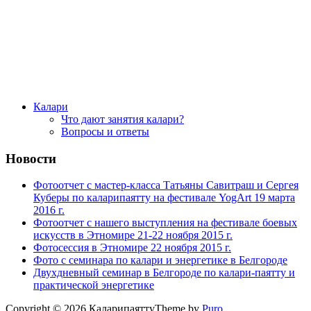
Калари
Что дают занятия калари?
Вопросы и ответы
Новости
Фотоотчет с мастер-класса Татьяны Савитраш и Сергея
Куберы по каларипаятту на фестивале YogArt 19 марта
2016 г.
Фотоотчет с нашего выступления на фестивале боевых
искусств в Этномире 21-22 ноября 2015 г.
Фотосессия в Этномире 22 ноября 2015 г.
Фото с семинара по калари и энергетике в Белгороде
Двухдневный семинар в Белгороде по калари-паятту и
практической энергетике
Copyright © 2026 Каларипаятту
Theme by
Puro