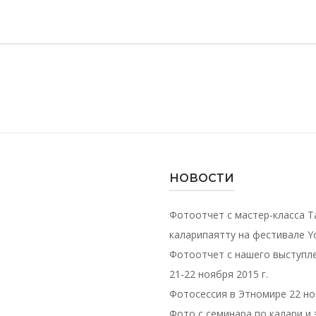
НОВОСТИ
Фотоотчет с мастер-класса Т
каларипаятту на фестивале Yo
Фотоотчет с нашего выступле
21-22 ноября 2015 г.
Фотосессия в Этномире 22 ноя
Фото с семинара по калари и 