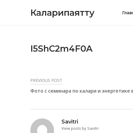
Skip
Каларипаятту
to
Глав
content
I5ShC2m4F0A
PREVIOUS POST
Навигация
Фото с семинара по калари и энергетике 
по
записям
Savitri
View posts by Savitri